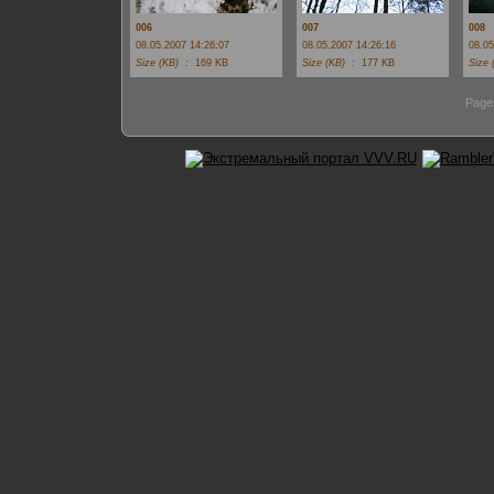
006
007
008
08.05.2007 14:26:07
08.05.2007 14:26:16
08.05
Size (KB) :
169 KB
Size (KB) :
177 KB
Size
Pag