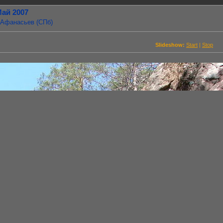
Май 2007
 Афанасьев (СПб)
Slideshow:
Start
|
Stop