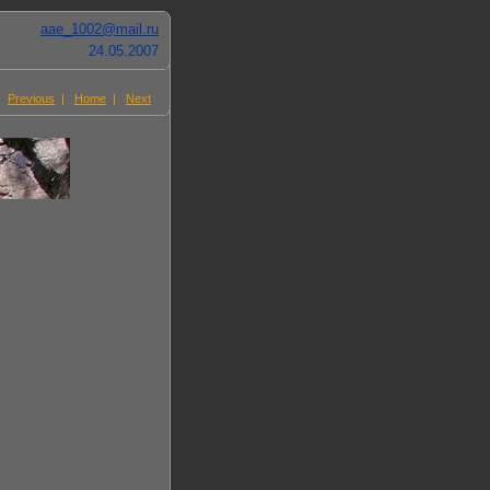
aae_1002@mail.ru
24.05.2007
Previous
|
Home
|
Next