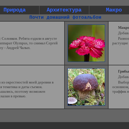
Природа
Архитектура
Макро
Почти домашний фотоальбом
Макро
Добавл
 Соловков. Ребята ездили в августе
Разноо
аппарат Olympus, то снимал Сергей
растущие 
ny - Андрей Чалых.
Грибы
Добавл
из окрестностей моей деревни в
Выборк
 тематика и даты съемок.
основном, 
ьшались, поэтому возможен
траффик н
казан в превью.