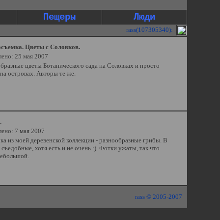
Пещеры
Люди
rass(107305340):
съемка. Цветы с Соловков.
ено: 25 мая 2007
бразные цветы Ботанического сада на Соловках и просто
на островах. Авторы те же.
.
ено: 7 мая 2007
а из моей деревенской коллекции - разнообразные грибы. В
съедобные, хотя есть и не очень :). Фотки ужаты, так что
ебольшой.
rass © 2005-2007